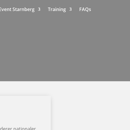
 Event Starnberg
Training
FAQs
derer nationaler